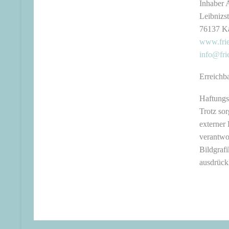
Inhaber 
Leibnizs
76137 Ka
www.frie
info@fri
Erreichb
Haftungs
Trotz sor
externer 
verantwo
Bildgraf
ausdrück