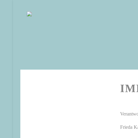
IM
Verantwo
Frieda K