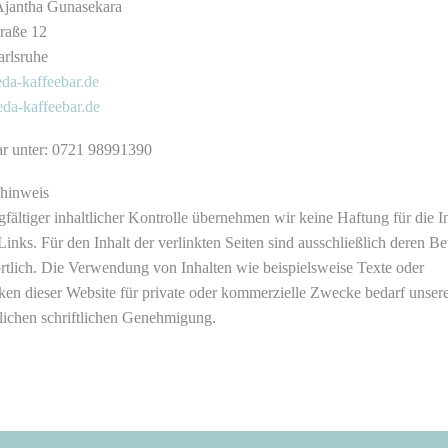
Ajantha Gunasekara
traße 12
rlsruhe
da-kaffeebar.de
eda-kaffeebar.de
ar unter: 0721 98991390
hinweis
gfältiger inhaltlicher Kontrolle übernehmen wir keine Haftung für die I
Links. Für den Inhalt der verlinkten Seiten sind ausschließlich deren Be
rtlich. Die Verwendung von Inhalten wie beispielsweise Texte oder
iken dieser Website für private oder kommerzielle Zwecke bedarf unser
lichen schriftlichen Genehmigung.