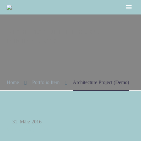
ARCHITECTURE
INTERIOR
MINIMALISTIC
Home
Portfolio Item
Architecture Project (Demo)


31. März 2016
Splash Dark (Demo)