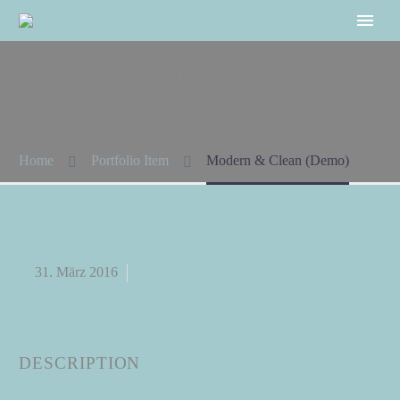
CLEAN & TRENDY
LAYOUT
Home
Portfolio Item
Modern & Clean (Demo)


31. März 2016
Splash Dark (Demo)
DESCRIPTION