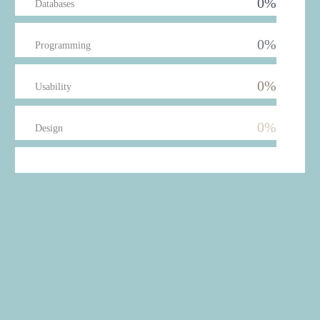
0%
Databases
0%
Programming
0%
Usability
0%
Design