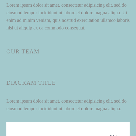
Lorem ipsum dolor sit amet, consectetur adipisicing elit, sed do
eiusmod tempor incididunt ut labore et dolore magna aliqua. Ut
enim ad minim veniam, quis nostrud exercitation ullamco laboris
nisi ut aliquip ex ea commodo consequat.
OUR TEAM
DIAGRAM TITLE
Lorem ipsum dolor sit amet, consectetur adipisicing elit, sed do
eiusmod tempor incididunt ut labore et dolore magna aliqua.