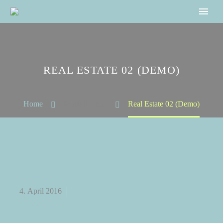
REAL ESTATE 02 (DEMO)
Home
Portfolio Item
Real Estate 02 (Demo)


4. April 2016
Showcase Concepts (Demo)