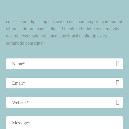
consectetur adipisicing elit, sed do eiusmod tempor incididunt ut
labore et dolore magna aliqua. Ut enim ad minim veniam, quis
nostrud exercitation ullamco laboris nisi ut aliquip ex ea
commodo consequat.