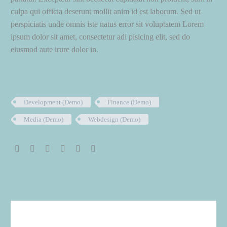
culpa qui officia deserunt mollit anim id est laborum. Sed ut
perspiciatis unde omnis iste natus error sit voluptatem Lorem
ipsum dolor sit amet, consectetur adi pisicing elit, sed do
eiusmod aute irure dolor in.
Development (Demo)
Finance (Demo)
Media (Demo)
Webdesign (Demo)