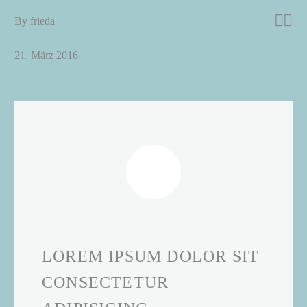


By frieda
Shop (Demo)
21. März 2016
LOREM IPSUM DOLOR SIT
CONSECTETUR