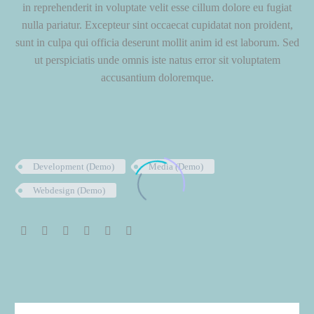
in reprehenderit in voluptate velit esse cillum dolore eu fugiat
nulla pariatur. Excepteur sint occaecat cupidatat non proident,
sunt in culpa qui officia deserunt mollit anim id est laborum. Sed
ut perspiciatis unde omnis iste natus error sit voluptatem
accusantium doloremque.
Development (Demo)
Media (Demo)
Webdesign (Demo)